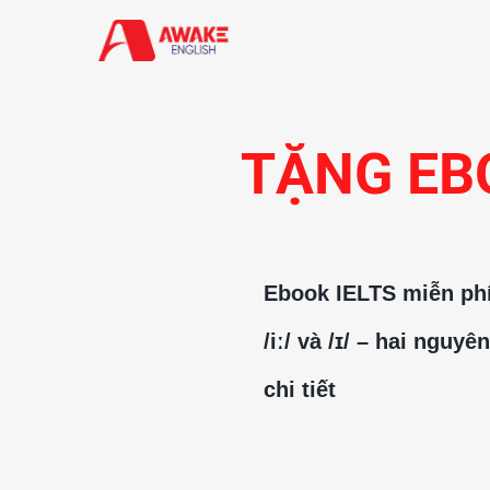
TẶNG EBO
Ebook IELTS miễn phí
/iː/ và /ɪ/ – hai ngu
chi tiết